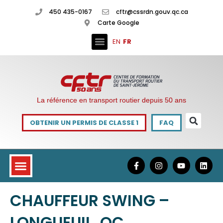
450 435-0167
cftr@cssrdn.gouv.qc.ca
Carte Google
EN
FR
La référence en transport routier depuis 50 ans
OBTENIR UN PERMIS DE CLASSE 1
FAQ
CHAUFFEUR SWING –
LONGUEUIL, QC