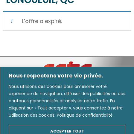
L’offre a expiré.
Nous respectons votre vie privée.
Nous utilisons des cookies pour améliorer votre
expérience de navigation, diffuser des publicités ou des
Nous informons les utilisateurs que certaines images diffusées dans nos
contenus personnalisés et analyser notre trafic. En
communications peuvent avoir été générées, modifiées ou améliorées au moyen
cliquant sur « Tout accepter », vous consentez à notre
de l’intelligence artificielle.
utilisation des cookies.
Politique de confidentialité
CARRIÈRE
INTRANET
ACCEPTER TOUT