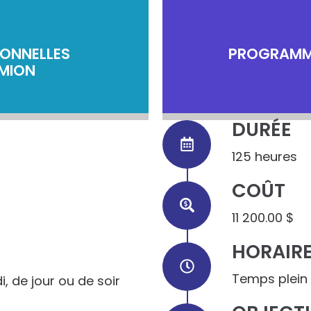
IONNELLES
PROGRAMME
MION
DURÉE
125 heures
COÛT
11 200.00 $
HORAIR
Temps plein 
, de jour ou de soir