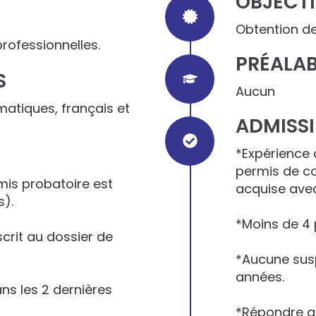
OBJECTI
Obtention de
rofessionnelles.
PRÉALAB
S
Aucun
atiques, français et
ADMISSI
*Expérience
permis de co
mis probatoire est
acquise avec
s).
*Moins de 4 
scrit au dossier de
*Aucune susp
années.
s les 2 dernières
*Répondre au