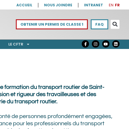
EN
FR
ACCUEIL
NOUS JOINDRE
INTRANET
OBTENIR UN PERMIS DE CLASSE 1
FAQ
LE CFTR
e formation du transport routier de Saint-
on et rigueur des travailleuses et des
trie du transport routier.
olonté de personnes profondément engagées,
ance pour les professionnels du transport