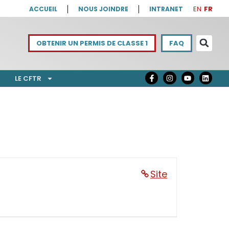
EN
FR
ACCUEIL
NOUS JOINDRE
INTRANET
OBTENIR UN PERMIS DE CLASSE 1
FAQ
LE CFTR
Site