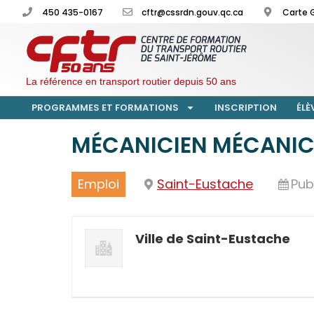
450 435-0167
cftr@cssrdn.gouv.qc.ca
Carte 
La référence en transport routier depuis 50 ans
PROGRAMMES ET FORMATIONS
INSCRIPTION
ÉLÈ
MÉCANICIEN MÉCANIC
Emploi
Saint-Eustache
Publ
Ville de Saint-Eustache