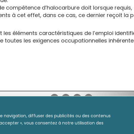
ue.
t de compétence d’halocarbure doit lorsque requis
s à cet effet, dans ce cas, ce dernier reçoit la p
 les éléments caractéristiques de l’emploi identif
toutes les exigences occupationnelles inhérente
CARRIÈ
peuvent avoir été générées, modifiées ou
e navigation, diffuser des publicités ou des contenus
 accepter », vous consentez à notre utilisation des
entre de formation du transport routier de Saint-Jérôme. Tous droit