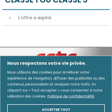
L’offre a expiré.
Nous respectons votre vie privée.
Nous utilisons des cookies pour améliorer votre
expérience de navigation, diffuser des publicités ou des
Nous informons les utilisateurs que certaines images diffusées dans nos
contenus personnalisés et analyser notre trafic. En
communications peuvent avoir été générées, modifiées ou améliorées au moyen
cliquant sur « Tout accepter », vous consentez à notre
de l’intelligence artificielle.
utilisation des cookies.
Politique de confidentialité
CARRIÈRE
INTRANET
ACCEPTER TOUT