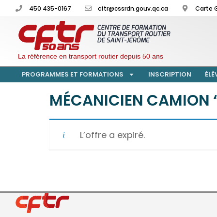
450 435-0167
cftr@cssrdn.gouv.qc.ca
Carte 
La référence en transport routier depuis 50 ans
PROGRAMMES ET FORMATIONS
INSCRIPTION
ÉLÈ
MÉCANICIEN CAMION “
L’offre a expiré.