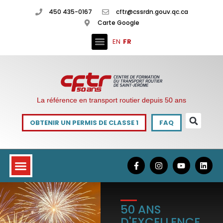
450 435-0167
cftr@cssrdn.gouv.qc.ca
Carte Google
EN
FR
La référence en transport routier depuis 50 ans
OBTENIR UN PERMIS DE CLASSE 1
FAQ
50 ANS
D'EXCELLENCE