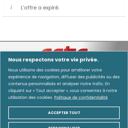
L’offre a expiré.
Nous respectons votre vie privée.
Nous utilisons des cookies pour améliorer votre
expérience de navigation, diffuser des publicités ou des
Nous informons les utilisateurs que certaines images diffusées dans nos
contenus personnalisés et analyser notre trafic. En
communications peuvent avoir été générées, modifiées ou améliorées au moyen
cliquant sur « Tout accepter », vous consentez à notre
de l’intelligence artificielle.
utilisation des cookies.
Politique de confidentialité
CARRIÈRE
INTRANET
ACCEPTER TOUT