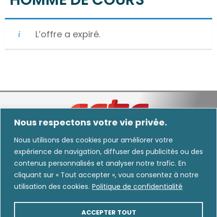
L’offre a expiré.
Nous respectons votre vie privée.
Nous utilisons des cookies pour améliorer votre
expérience de navigation, diffuser des publicités ou des
Nous informons les utilisateurs que certaines images diffusées dans nos
contenus personnalisés et analyser notre trafic. En
communications peuvent avoir été générées, modifiées ou améliorées au moyen
cliquant sur « Tout accepter », vous consentez à notre
de l’intelligence artificielle.
utilisation des cookies.
Politique de confidentialité
CARRIÈRE
INTRANET
ACCEPTER TOUT