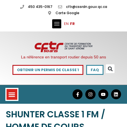
450 435-0167
cftr@cssrdn.gouv.qc.ca
Carte Google
EN
FR
La référence en transport routier depuis 50 ans
OBTENIR UN PERMIS DE CLASSE 1
FAQ
SHUNTER CLASSE 1 FM /
HOMME DE COURS