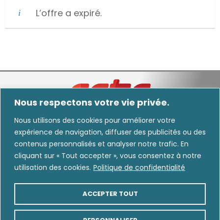
L’offre a expiré.
Nous respectons votre vie privée.
Nous utilisons des cookies pour améliorer votre
expérience de navigation, diffuser des publicités ou des
Nous informons les utilisateurs que certaines images diffusées dans nos
contenus personnalisés et analyser notre trafic. En
communications peuvent avoir été générées, modifiées ou améliorées au moyen
cliquant sur « Tout accepter », vous consentez à notre
de l’intelligence artificielle.
utilisation des cookies.
Politique de confidentialité
CARRIÈRE
INTRANET
ACCEPTER TOUT